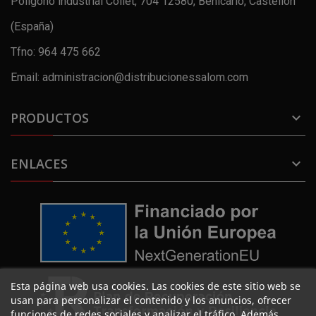
Polígono industrial Collet, 704 12580, Benicarló, Castellón
(España)
Tfno: 964 475 662
Email: administracion@distribucionessalom.com
PRODUCTOS

ENLACES

Esta página web usa cookies. Las cookies de este sitio web se
usan para personalizar el contenido y los anuncios, ofrecer
funciones de redes sociales y analizar el tráfico. Además,