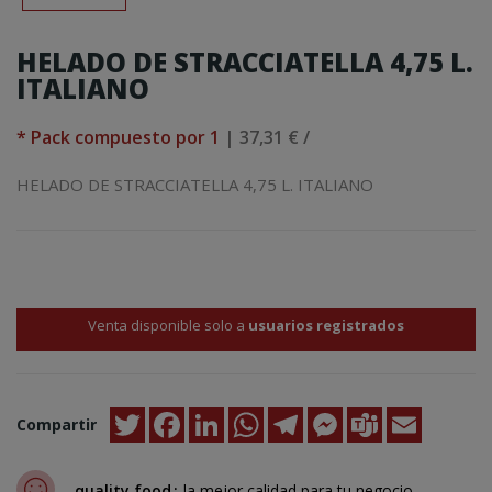
HELADO DE STRACCIATELLA 4,75 L.
ITALIANO
* Pack compuesto por 1
| 37,31 € /
HELADO DE STRACCIATELLA 4,75 L. ITALIANO
Venta disponible solo a
usuarios registrados
Twitter
Facebook
LinkedIn
WhatsApp
Telegram
Messenger
Teams
Email
Compartir
quality food
la mejor calidad para tu negocio