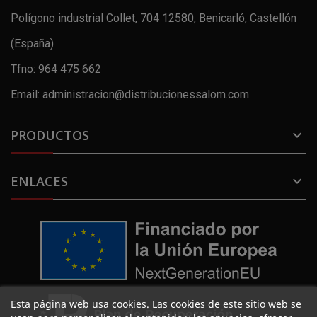
Polígono industrial Collet, 704 12580, Benicarló, Castellón
(España)
Tfno: 964 475 662
Email: administracion@distribucionessalom.com
PRODUCTOS

ENLACES

Esta página web usa cookies. Las cookies de este sitio web se