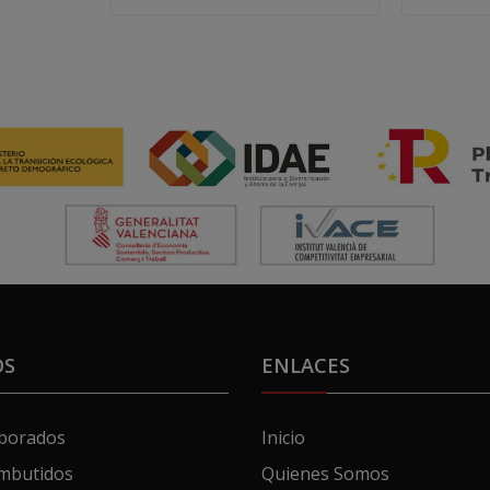
OS
ENLACES
aborados
Inicio
mbutidos
Quienes Somos