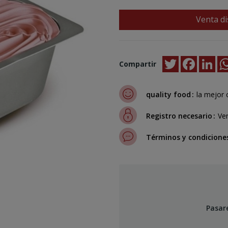
Venta di
Twitter
Faceboo
Lin
Compartir
quality food
la mejor 
Registro necesario
Ven
Términos y condicione
Pasar