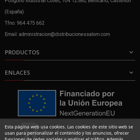
Polígono industrial Collet, 704 12580, Benicarló, Castellón
(España)
Tfno: 964 475 662
Email: administracion@distribucionessalom.com
PRODUCTOS

ENLACES

Esta página web usa cookies. Las cookies de este sitio web se
usan para personalizar el contenido y los anuncios, ofrecer
funciones de redes sociales y analizar el tráfico. Además,