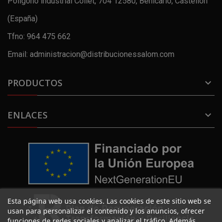
Polígono industrial Collet, 704 12580, Benicarló, Castellón
(España)
Tfno: 964 475 662
Email: administracion@distribucionessalom.com
PRODUCTOS

ENLACES

Esta página web usa cookies. Las cookies de este sitio web se
usan para personalizar el contenido y los anuncios, ofrecer
funciones de redes sociales y analizar el tráfico. Además,