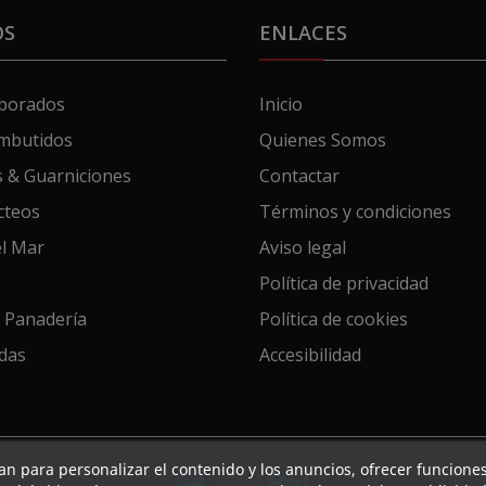
OS
ENLACES
aborados
Inicio
mbutidos
Quienes Somos
 & Guarniciones
Contactar
cteos
Términos y condiciones
el Mar
Aviso legal
Política de privacidad
 Panadería
Política de cookies
das
Accesibilidad
an para personalizar el contenido y los anuncios, ofrecer funciones