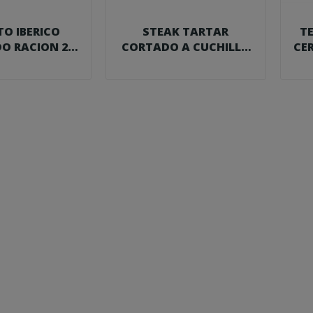
TO IBERICO
STEAK TARTAR
TE
O RACION 235
CORTADO A CUCHILLO
CE
FOODVAC
100 G. FOODVAC