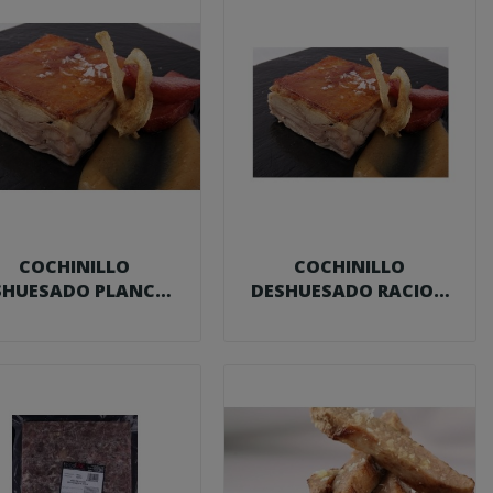
COCHINILLO
COCHINILLO
SHUESADO PLANCHA
DESHUESADO RACION
2,15 KG.
165 G. FOODVAC