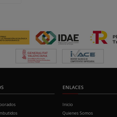
OS
ENLACES
aborados
Inicio
mbutidos
Quienes Somos