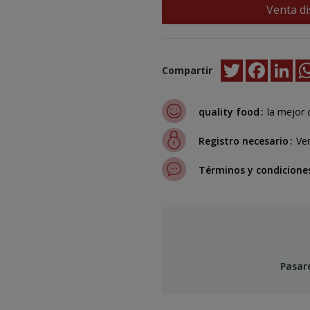
Venta di
Twitter
Faceboo
Lin
Compartir
quality food
la mejor 
Registro necesario
Ven
Términos y condicione
Pasar