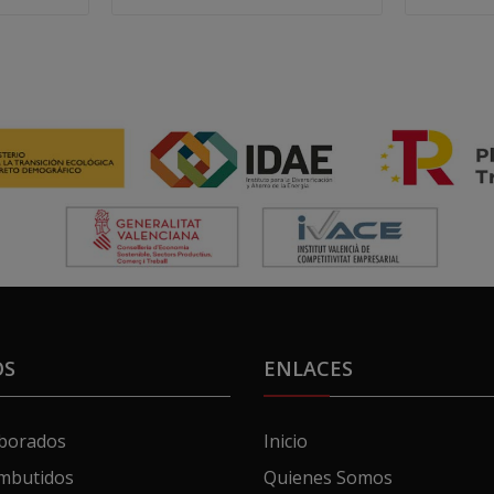
OS
ENLACES
aborados
Inicio
mbutidos
Quienes Somos