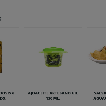
:
OSIS 6
AJOACEITE ARTESANO GIL
SALS
UDS.
130 ML.
AGUAC