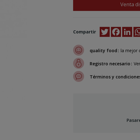
Venta di
Twitter
Faceboo
Lin
Compartir
quality food
la mejor 
Registro necesario
Ven
Términos y condicione
Pasar