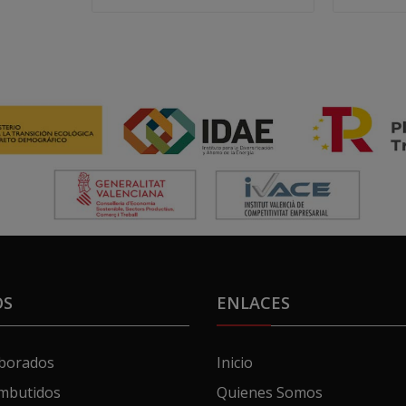
OS
ENLACES
aborados
Inicio
mbutidos
Quienes Somos