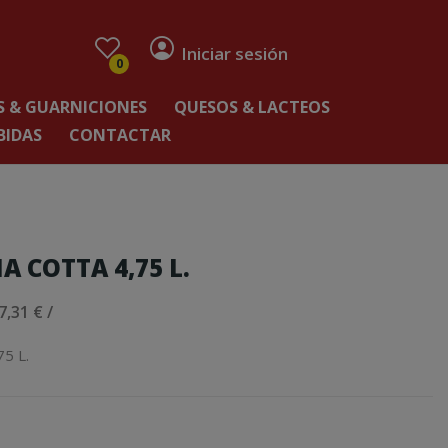
Iniciar sesión
0
 & GUARNICIONES
QUESOS & LACTEOS
BIDAS
CONTACTAR
 COTTA 4,75 L.
7,31 € /
5 L.