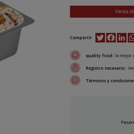
Venta di
Twitter
Faceboo
Lin
Compartir
quality food
la mejor 
Registro necesario
Ven
Términos y condicione
Pasar