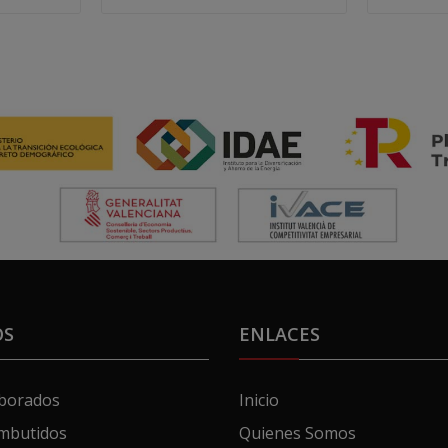
OS
ENLACES
aborados
Inicio
mbutidos
Quienes Somos