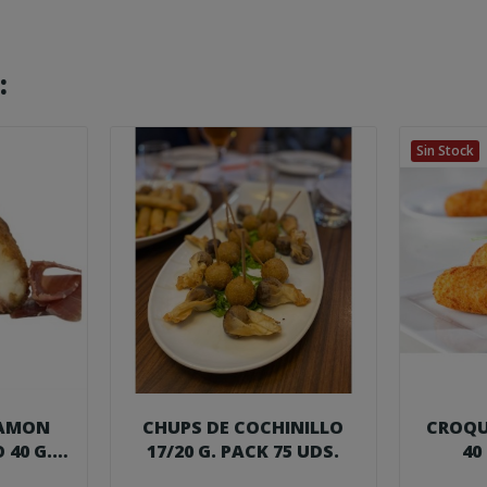
:
Sin Stock
JAMON
CHUPS DE COCHINILLO
CROQU
 40 G.
17/20 G. PACK 75 UDS.
40
.