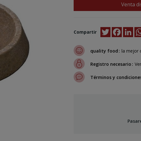
Venta di
Twitter
Faceboo
Lin
Compartir
quality food
la mejor 
Registro necesario
Ven
Términos y condicione
Pasar