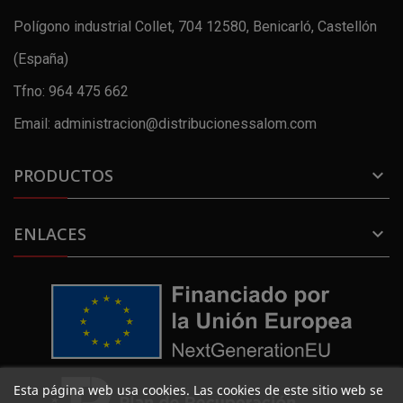
Polígono industrial Collet, 704 12580, Benicarló, Castellón
(España)
Tfno: 964 475 662
Email: administracion@distribucionessalom.com
PRODUCTOS

ENLACES

Esta página web usa cookies. Las cookies de este sitio web se