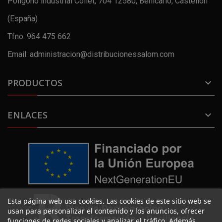
Polígono industrial Collet, 704 12580, Benicarló, Castellón
(España)
Tfno: 964 475 662
Email: administracion@distribucionessalom.com
PRODUCTOS

ENLACES

Esta página web usa cookies. Las cookies de este sitio web se
usan para personalizar el contenido y los anuncios, ofrecer
funciones de redes sociales y analizar el tráfico. Además,