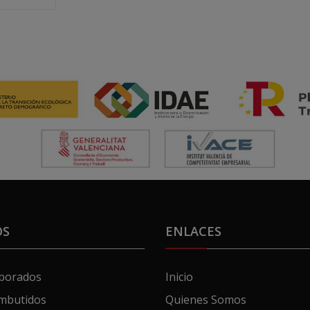
OS
ENLACES
aborados
Inicio
mbutidos
Quienes Somos