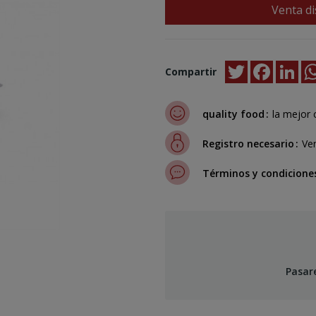
Venta di
Twitter
Faceboo
Lin
Compartir
quality food
la mejor 
Registro necesario
Ven
Términos y condicione
Pasar